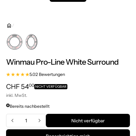
Winmau Pro-Line White Surround
5.0
2 Bewertungen
Normalpreis
CHF 54.00
CHF 54
00
NICHT VERFÜGBAR
inkl. MwSt.
Bereits nachbestellt
Menge
Nicht verfügbar
Nicht verfügbar