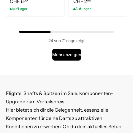
NO6 Yellow Flights
Normalpreis
CHF 6.00
Normalpreis
CHF 2.00
CHF 6
CHF 2
00
00
Auf Lager
Auf Lager
24 von 71 angezeigt
Mehr anzeigen
Flights, Shafts & Spitzen im Sale: Komponenten-
Upgrade zum Vorteilspreis
Hier bietet sich dir die Gelegenheit, essenzielle
Komponenten für deine Darts zu attraktiven
Konditionen zu erwerben. Ob du dein aktuelles Setup