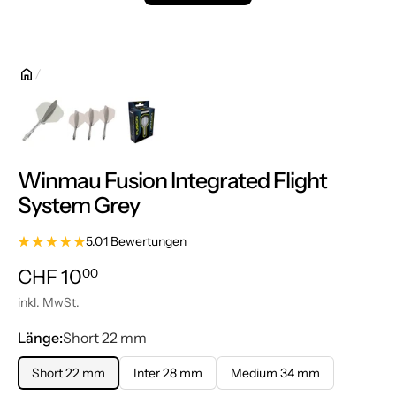
Winmau Fusion Integrated Flight
System Grey
5.0
1 Bewertungen
Normalpreis
CHF 10.00
CHF 10
00
inkl. MwSt.
Länge:
Short 22 mm
Short 22 mm
Inter 28 mm
Medium 34 mm