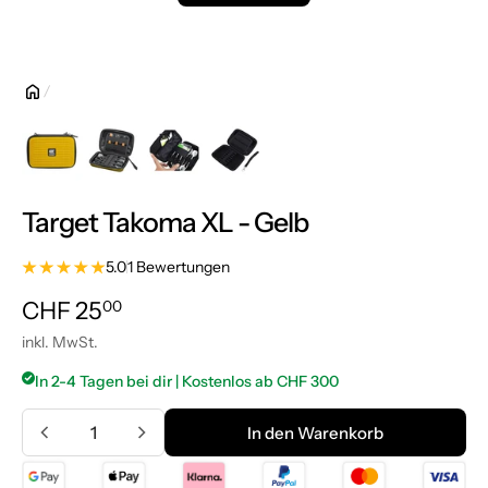
Target Takoma XL - Gelb
5.0
1 Bewertungen
Normalpreis
CHF 25.00
CHF 25
00
inkl. MwSt.
In 2-4 Tagen bei dir | Kostenlos ab CHF 300
Menge
In den Warenkorb
In den Warenkorb