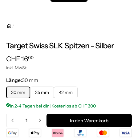
Target Swiss SLK Spitzen - Silber
Normalpreis
CHF 16.00
CHF 16
00
inkl. MwSt.
Länge:
30 mm
30 mm
35 mm
42 mm
In 2-4 Tagen bei dir | Kostenlos ab CHF 300
Menge
In den Warenkorb
In den Warenkorb