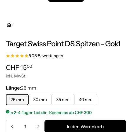
Target Swiss Point DS Spitzen - Gold
5.0
3 Bewertungen
Normalpreis
CHF 15.00
CHF 15
00
inkl. MwSt.
Länge:
26 mm
26 mm
30 mm
35 mm
40 mm
In 2-4 Tagen bei dir | Kostenlos ab CHF 300
Menge
In den Warenkorb