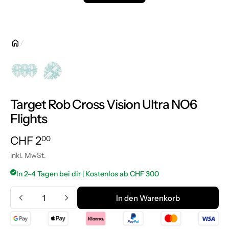
Target Rob Cross Vision Ultra NO6
Flights
Normalpreis
CHF 2.00
CHF 2
00
inkl. MwSt.
In 2-4 Tagen bei dir | Kostenlos ab CHF 300
Menge
In den Warenkorb
In den Warenkorb