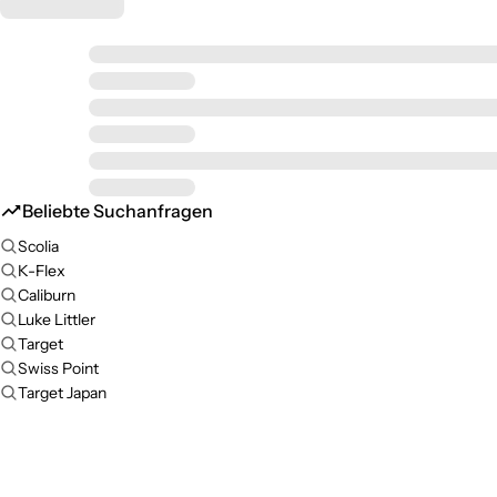
Beliebte Suchanfragen
Scolia
K-Flex
Caliburn
Luke Littler
Target
Swiss Point
Target Japan