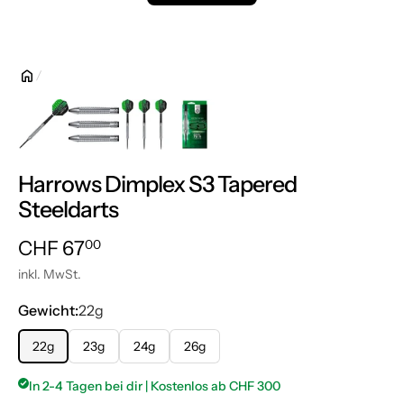
Harrows Dimplex S3 Tapered
Steeldarts
Normalpreis
CHF 67.00
CHF 67
00
inkl. MwSt.
Gewicht:
22g
22g
23g
24g
26g
In 2-4 Tagen bei dir | Kostenlos ab CHF 300