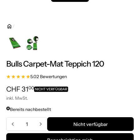
Bulls Carpet-Mat Teppich 120
5.0
2 Bewertungen
Normalpreis
CHF 31.00
CHF 31
00
NICHT VERFÜGBAR
inkl. MwSt.
Bereits nachbestellt
Menge
Nicht verfügbar
Nicht verfügbar